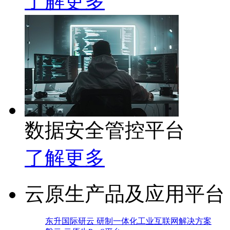
了解更多
数据安全管控平台
了解更多
云原生产品及应用平台
东升国际研云 研制一体化工业互联网解决方案