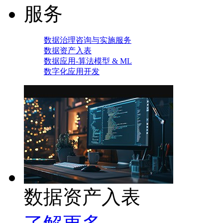
服务
数据治理咨询与实施服务
数据资产入表
数据应用-算法模型 & ML
数字化应用开发
数据资产入表