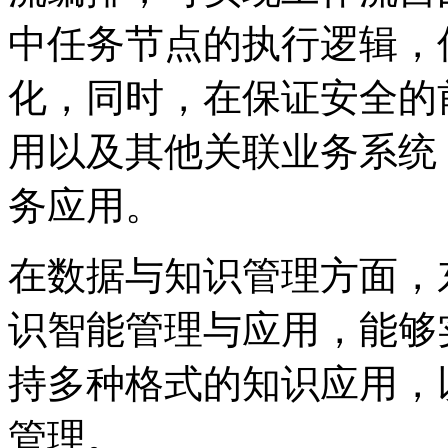
中任务节点的执行逻辑，
化，同时，在保证安全的
用以及其他关联业务系统
务应用。
在数据与知识管理方面，
识智能管理与应用，能够
持多种格式的知识应用，
管理。