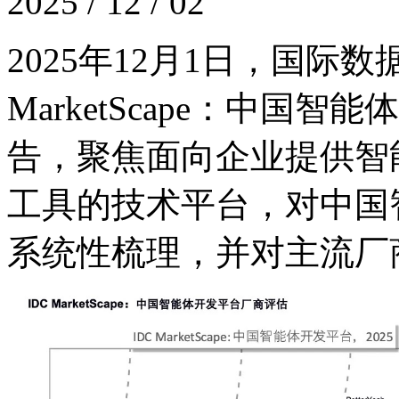
2025 / 12 / 02
2025年12月1日，国际数
MarketScape：中国
告，聚焦面向企业提供智
工具的技术平台，对中国
系统性梳理，并对主流厂