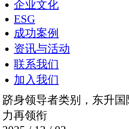
企业文化
ESG
成功案例
资讯与活动
联系我们
加入我们
跻身领导者类别，东升国
力再领衔