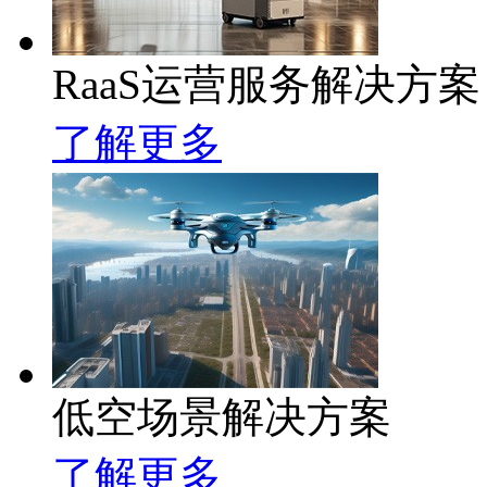
RaaS运营服务解决方案
了解更多
低空场景解决方案
了解更多