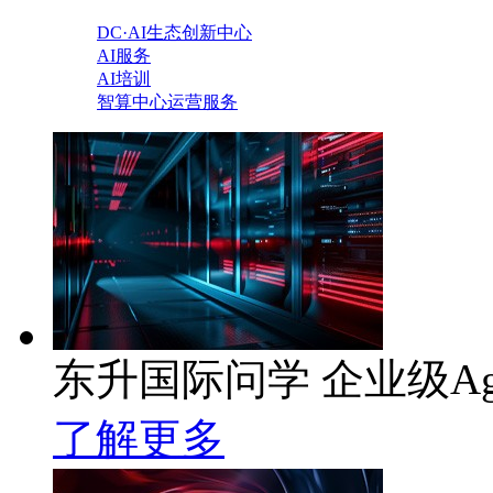
DC·AI生态创新中心
AI服务
AI培训
智算中心运营服务
东升国际问学 企业级Ag
了解更多