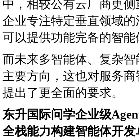
中，相较公有云厂商更侧
企业专注特定垂直领域的
可以提供功能完备的智能
而未来多智能体、复杂智
主要方向，这也对服务商
提出了更全面的要求。
东升国际问学企业级Agen
全栈能力构建智能体开发