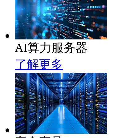
AI算力服务器
了解更多